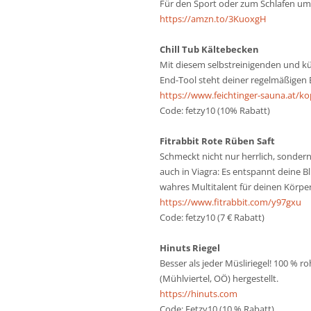
Für den Sport oder zum Schlafen um 
https://amzn.to/3KuoxgH
Chill Tub Kältebecken
Mit diesem selbstreinigenden und kü
End-Tool steht deiner regelmäßigen
https://www.feichtinger-sauna.at/ko
Code: fetzy10 (10% Rabatt)
Fitrabbit Rote Rüben Saft
Schmeckt nicht nur herrlich, sondern
auch in Viagra: Es entspannt deine B
wahres Multitalent für deinen Körper
https://www.fitrabbit.com/y97gxu
Code: fetzy10 (7 € Rabatt)
Hinuts
Riegel
Besser als jeder Müsliriegel! 100 % 
(Mühlviertel, OÖ) hergestellt.
https://hinuts.com
Code: Fetzy10 (10 % Rabatt)