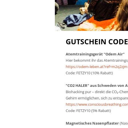
GUTSCHEIN CODES
Atemtrainingsgerät "Odem Air"
Hier bekommt ihr das Atemtrainings
https://odem-leben.at?ref=m2q2zjm
Code: FETZY10 (10% Rabatt)
"CO2 HALER" aus Schweden von A
Biohacking pur – direkt die CO₂-Ch
Gehirn ermöglichen, sich zu entspa
https://www.consciousbreathing.co
Code: FETZY10 (5% Rabatt)
Magnetisches Nasenpflaster
(Nas