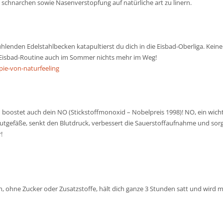
schnarchen sowie Nasenverstopfung auf natürliche art zu linern.
hlenden Edelstahlbecken katapultierst du dich in die Eisbad-Oberliga. Kei
 Eisbad-Routine auch im Sommer nichts mehr im Weg!
pie-von-naturfeeling
 boostet auch dein NO (Stickstoffmonoxid – Nobelpreis 1998)! NO, ein wichti
lutgefäße, senkt den Blutdruck, verbessert die Sauerstoffaufnahme und sorg
!
roh, ohne Zucker oder Zusatzstoffe, hält dich ganze 3 Stunden satt und wird